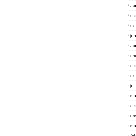
abr
di
oc
jun
abr
en
di
oc
jul
ma
di
no
ma
fe