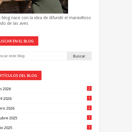
 blog nace con la idea de difundir el maravilloso
do de las aves
USCAR EN EL BLOG
RTÍCULOS DEL BLOG
io 2026
2
il 2026
1
ero 2026
2
tubre 2025
1
io 2025
1