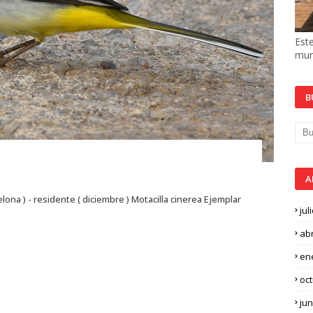
Este
mun
B
A
ona ) - residente ( diciembre ) Motacilla cinerea Ejemplar
jul
abr
en
oc
jun