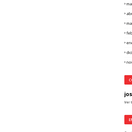
ma
abr
ma
fe
en
di
no
C
jos
Ver 
E