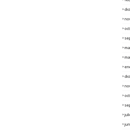
di
no
oc
se
ma
ma
en
di
no
oc
se
jul
jun