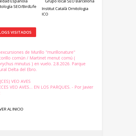
iedad Española
Grupo local SEO Barcelona
tología SEO/BirdLife
Institut Català Ornitologia
ICO
LOGS VISITADOS
 excursiones de Murillo "murillonature"
torillo común / Martinet menut comú (
brychus minutus ) en vuelo. 2.8.2026. Parque
ral Delta del Ebro.
(CES) VEO AVES
ECES VEO AVES… EN LOS PARQUES. - Por Javier
z
VER AL INICIO