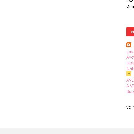
Soc
Orni
B
Las
Ave
Ixo
Natu
AVE
A V
Rui
VOL