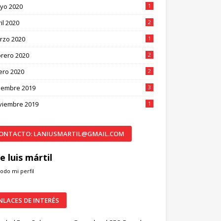
yo 2020
1
il 2020
2
rzo 2020
1
brero 2020
2
ero 2020
2
ciembre 2019
3
viembre 2019
1
ONTACTO: LANIUSMARTIL@GMAIL.COM
e luis mártil
todo mi perfil
NLACES DE INTERÉS