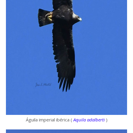
Águila imperial ibérica (
Aquila adalberti
)