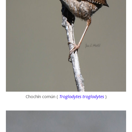
Chochín común (
Troglodytes troglodytes
)