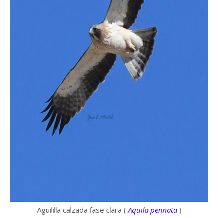
Aguililla calzada fase clara (
Aquila pennata
)