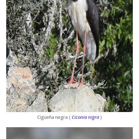
Cigüeña negra (
Ciconia nigra
)