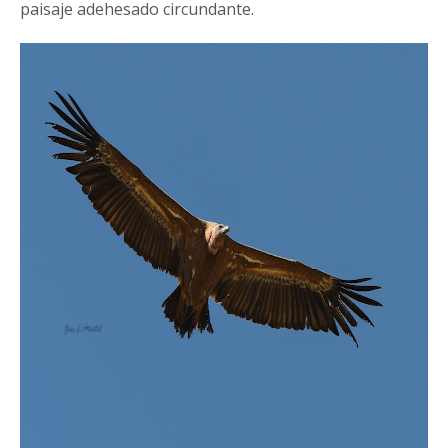
paisaje adehesado circundante.