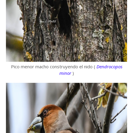
Pico menor macho construyendo el nido (
Dendrocopos
minor
)