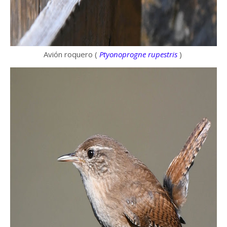
Avión roquero (
Ptyonoprogne rupestris
)