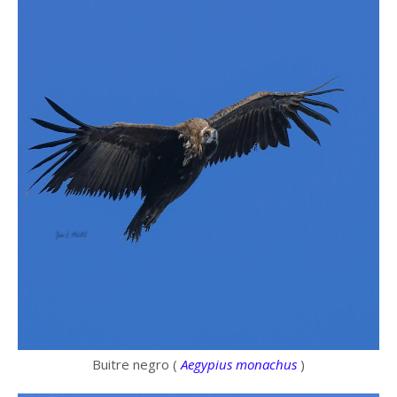
Buitre negro (
Aegypius monachus
)